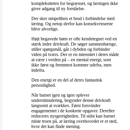
kompleksiteten for begrænset, og læringen ikke
giver adgang til ny forståelse.
​Der sker simpelthen et brud i forbindelse med
læring. Og netop derfor kan konsekvenserne
blive alvorlige.
​Højt begavede børn er ofte kendetegnet ved en
stærk indre drivkraft. De søger sammenhænge,
stiller spørgsmål, går i dybden og forbinder
viden på tværs. Der er en intensitet i deres måde
at være i verden på – en mental energi, som
ikke først og fremmest kommer udefra, men
indefra.
​Den energi er en del af deres fantastisk
personlighed.
​Når barnet igen og igen oplever
understimulering, begynder denne drivkraft
langsomt at svækkes. Først forsvinder
engagementet i de konkrete opgaver. Derefter
reduceres nysgerrigheden. Til sidst kan barnet
miste troen på, at læring overhovedet er et sted,
hvor det kan finde mening.