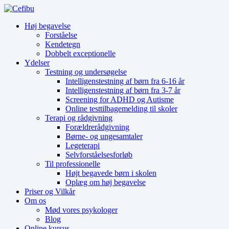
Høj begavelse
Forståelse
Kendetegn
Dobbelt exceptionelle
Ydelser
Testning og undersøgelse
Intelligenstestning af børn fra 6-16 år
Intelligenstestning af børn fra 3-7 år
Screening for ADHD og Autisme
Online testtilbagemelding til skoler
Terapi og rådgivning
Forældrerådgivning
Børne- og ungesamtaler
Legeterapi
Selvforståelsesforløb
Til professionelle
Højt begavede børn i skolen
Oplæg om høj begavelse
Priser og Vilkår
Om os
Mød vores psykologer
Blog
Online kursus