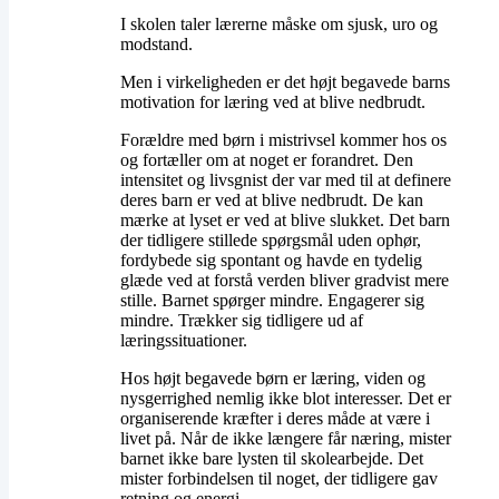
​I skolen taler lærerne måske om sjusk, uro og
modstand.
Men i virkeligheden er det højt begavede barns
motivation for læring ved at blive nedbrudt.
​Forældre med børn i mistrivsel kommer hos os
og fortæller om at noget er forandret. Den
intensitet og livsgnist der var med til at definere
deres barn er ved at blive nedbrudt. De kan
mærke at lyset er ved at blive slukket. Det barn
der tidligere stillede spørgsmål uden ophør,
fordybede sig spontant og havde en tydelig
glæde ved at forstå verden bliver gradvist mere
stille. Barnet spørger mindre. Engagerer sig
mindre. Trækker sig tidligere ud af
læringssituationer.
​Hos højt begavede børn er læring, viden og
nysgerrighed nemlig ikke blot interesser. Det er
organiserende kræfter i deres måde at være i
livet på. Når de ikke længere får næring, mister
barnet ikke bare lysten til skolearbejde. Det
mister forbindelsen til noget, der tidligere gav
retning og energi.