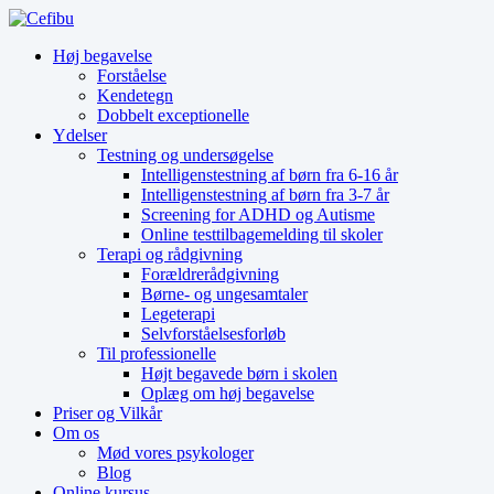
Høj begavelse
Forståelse
Kendetegn
Dobbelt exceptionelle
Ydelser
Testning og undersøgelse
Intelligenstestning af børn fra 6-16 år
Intelligenstestning af børn fra 3-7 år
Screening for ADHD og Autisme
Online testtilbagemelding til skoler
Terapi og rådgivning
Forældrerådgivning
Børne- og ungesamtaler
Legeterapi
Selvforståelsesforløb
Til professionelle
Højt begavede børn i skolen
Oplæg om høj begavelse
Priser og Vilkår
Om os
Mød vores psykologer
Blog
Online kursus