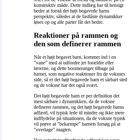
konstruktiv måde. Dette indlæg har til hensigt
bedre at forstå det højt begavede barns
perspektiv, således at de fastlåste dynamikker
løses op og alle parter får det bedre.
Reaktioner på rammen og
den som definerer rammen
Når et højt begavet barn, kommer ind i en
”vane” med at udfordre jer forældre eller
lærerne, og dette boomeranger tilbage på
barnet, som negative reaktioner fra de voksnes
side, så er det højt begavede barn et sårbart sted
og de voksne har det også svært.
Det højt begavede barn er per definition det
mest sårbare i dynamikken, da de voksne
definerer rammen, og det højt begavede barns
adfærd, vil typisk lede til mindre og ikke mere
indflydelse på situationen, da de voksne typisk
vil prøve at ”bekæmpe” barnets forsøg på at
”overtage” magten.​