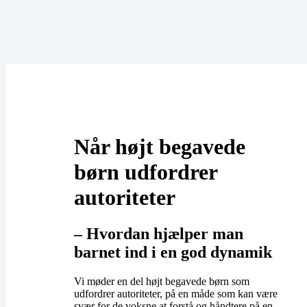
Når højt begavede
børn udfordrer
autoriteter
– ​Hvordan hjælper man
barnet ind i en god dynamik
Vi møder en del højt begavede børn som
udfordrer autoriteter, på en måde som kan være
svær for de voksne at forstå og håndtere på en