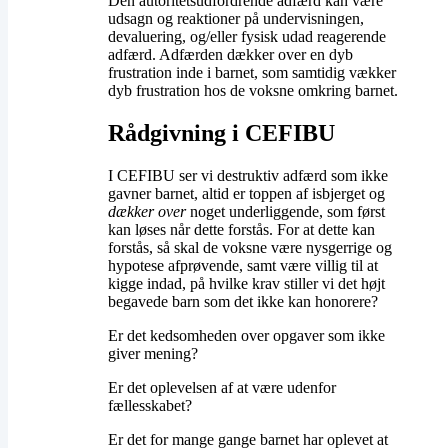
Den autoritetsudfordrende adfærd kan være
udsagn og reaktioner på undervisningen,
devaluering, og/eller fysisk udad reagerende
adfærd. Adfærden dækker over en dyb
frustration inde i barnet, som samtidig vækker
dyb frustration hos de voksne omkring barnet.
Rådgivning i CEFIBU
I CEFIBU ser vi destruktiv adfærd som ikke
gavner barnet, altid er toppen af isbjerget og
dækker over
noget underliggende, som først
kan løses når dette forstås. For at dette kan
forstås, så skal de voksne være nysgerrige og
hypotese afprøvende, samt være villig til at
kigge indad, på hvilke krav stiller vi det højt
begavede barn som det ikke kan honorere?​
Er det kedsomheden over opgaver som ikke
giver mening?
Er det oplevelsen af at være udenfor
fællesskabet?
Er det for mange gange barnet har oplevet at